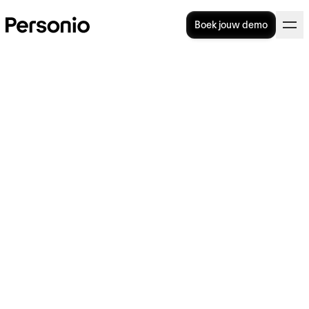
Boek jouw demo
De 6 beste wervingskanalen
voor HR-managers
Een bedrijf dat op zoek gaat naar nieuw