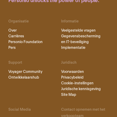
Personio unlocks the power of people.
Organisatie
Informatie
Over
Veelgestelde vragen
Carrières
Gegevensbescherming
Personio Foundation
en IT-beveiliging
Pers
Implementatie
Support
Juridisch
Voyager Community
Voorwaarden
Ontwikkelaarshub
Privacybeleid
Cookie-instellingen
Juridische kennisgeving
Site Map
Social Media
Contact opnemen met het
verkoopteam