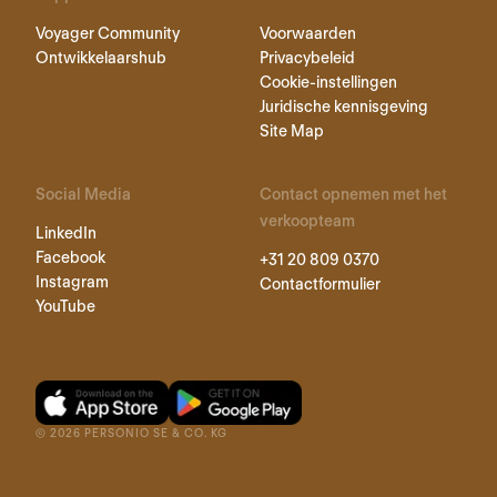
Voyager Community
Voorwaarden
Ontwikkelaarshub
Privacybeleid
Cookie-instellingen
Juridische kennisgeving
Site Map
Social Media
Contact opnemen met het
verkoopteam
LinkedIn
Facebook
+31 20 809 0370
Instagram
Contactformulier
YouTube
©
2026
PERSONIO SE & CO. KG