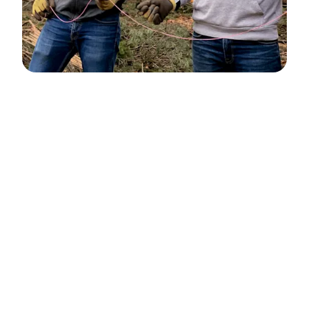
Actiestappen om
duurzamer te worden
Alles draait om actie en transparantie:
we
doen ons uiterste best om Personio op
een ecologisch duurzame manier te
runnen. Daarom draaien onze kantoren en
digitale diensten allemaal op 100%
duurzame energie. Als Personio’s reizen,
nemen we de trein in plaats van het