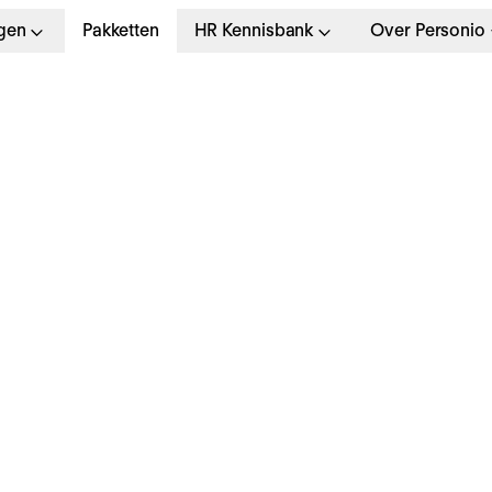
gen
Pakketten
HR Kennisbank
Over Personio
udge-theorie voor HR
rganisatieveranderin
timuleren