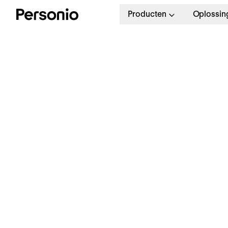
Producten
Oplossin
N
o
s
Personeelsmanagement met
Personio
Belangrijke kengetallen in