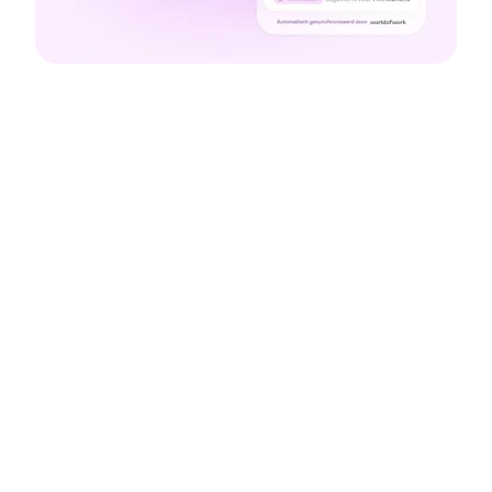
Voordelen van onze
NMBRS integratie
Gebruik in Personio opgeslagen
gegevens
Eén plek voor je loonstrookgegevens:
nauwkeurig, accuraat en actueel.