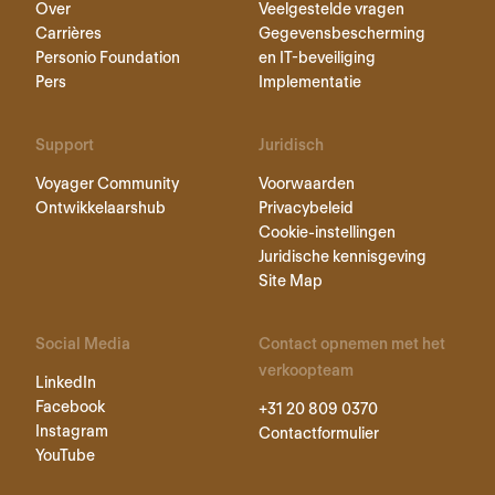
Over
Veelgestelde vragen
Carrières
Gegevensbescherming
Personio Foundation
en IT-beveiliging
Pers
Implementatie
Support
Juridisch
Voyager Community
Voorwaarden
Ontwikkelaarshub
Privacybeleid
Cookie-instellingen
Juridische kennisgeving
Site Map
Social Media
Contact opnemen met het
verkoopteam
LinkedIn
Facebook
+31 20 809 0370
Instagram
Contactformulier
YouTube