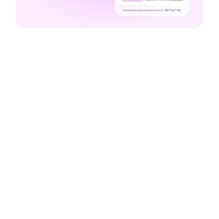
Voordelen van onze AFAS
integratie
Gebruik in Personio opgeslagen
gegevens
Eén plek voor je
loonadministratiegegevens: nauwkeurig,