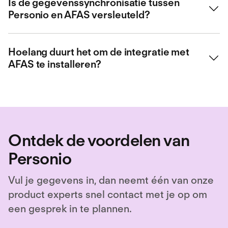
Is de gegevenssynchronisatie tussen
Personio en AFAS versleuteld?
medewerkersgegevens
Voor gegevens die van en naar het platform van
BrynQ
stromen,
contractgegevens
wordt gebruikgemaakt van Transport Layer Security (TLS) en
Hoelang duurt het om de integratie met
Perfect Forward Secrecy (PFS). Alle opgeslagen gegevens
AFAS te installeren?
vaste salarissen
worden versleuteld.
loonstroken
De integratie wordt geïmplementeerd via onze partner BrynQ en
zal enkele dagen in beslag nemen.
De omvang van de integratie wordt voortdurend verder
uitgebreid, zodat er meer gegevenspunten bijkomen. Neem
contact op met ons sales team voor meer informatie. Bestaande
Ontdek de voordelen van
klanten kunnen meer informatie opvragen bij hun Account
Manager.
Personio
Vul je gegevens in, dan neemt één van onze
product experts snel contact met je op om
een gesprek in te plannen.