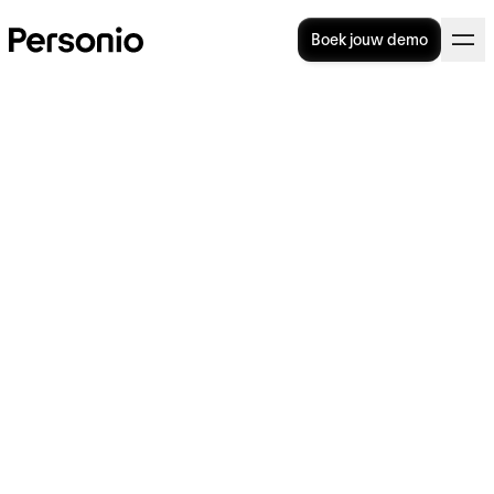
Boek jouw demo
HR-dienstverlening:
voordelen en implementatie
In dit artikel ontdek je de ins en outs van HR-