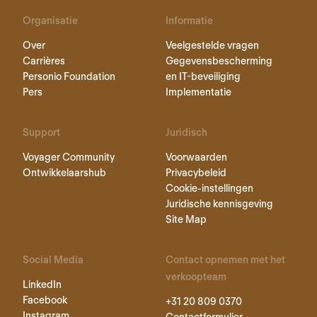
Organisatie
Informatie
Over
Veelgestelde vragen
Carrières
Gegevensbescherming
Personio Foundation
en IT-beveiliging
Pers
Implementatie
Support
Juridisch
Voyager Community
Voorwaarden
Ontwikkelaarshub
Privacybeleid
Cookie-instellingen
Juridische kennisgeving
Site Map
Social Media
Contact opnemen met het
verkoopteam
LinkedIn
Facebook
+31 20 809 0370
Instagram