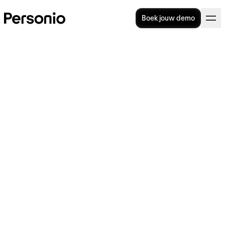
Boek jouw demo
Proactiviteit van
medewerkers: betekenis en
hoe bevorder je het?
Proactiviteit is een eigenschap die de
individuele productiviteit van medewerkers
en de bedrijfsgroei kan bevorderen. In dit
artikel gaan we dieper in op het begrip
proactiviteit, de psychologie erachter, en
hoe je de proactiviteit kunt ontwikkelen en
bevorderen binnen je team.
Belangrijkste conclusies