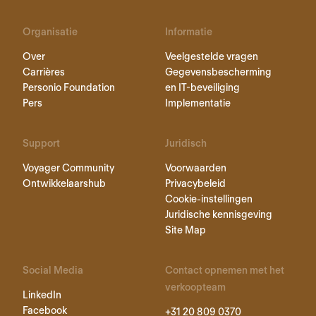
Organisatie
Informatie
Over
Veelgestelde vragen
Carrières
Gegevensbescherming
Personio Foundation
en IT-beveiliging
Pers
Implementatie
Support
Juridisch
Voyager Community
Voorwaarden
Ontwikkelaarshub
Privacybeleid
Cookie-instellingen
Juridische kennisgeving
Site Map
Social Media
Contact opnemen met het
verkoopteam
LinkedIn
Facebook
+31 20 809 0370