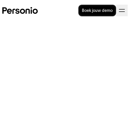
Boek jouw demo
Teamontwikkeling: fasen,
modellen en werkvormen
De introductie van thuiswerken tijdens de