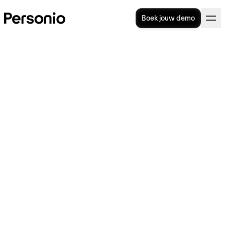
Boek jouw demo
Arbeidsbemiddeling: wat is
het en is het iets voor jouw
bedrijf?