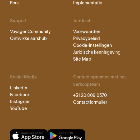
Pers
Implementatie
Support
Juridisch
Voyager Community
Voorwaarden
Ontwikkelaarshub
Privacybeleid
Cookie-instellingen
Juridische kennisgeving
Site Map
Social Media
Contact opnemen met het
verkoopteam
LinkedIn
Facebook
+31 20 809 0370
Instagram
Contactformulier
YouTube