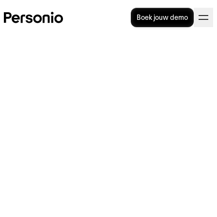
Boek jouw demo
Loonbelastingverklaring in
2025: alles wat je moet
weten