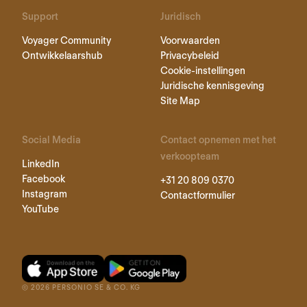
Support
Juridisch
Voyager Community
Voorwaarden
Ontwikkelaarshub
Privacybeleid
Cookie-instellingen
Juridische kennisgeving
Site Map
Social Media
Contact opnemen met het
verkoopteam
LinkedIn
Facebook
+31 20 809 0370
Instagram
Contactformulier
YouTube
©
2026
PERSONIO SE & CO. KG