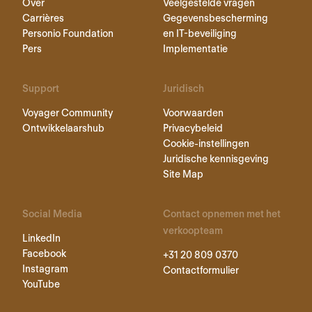
Over
Veelgestelde vragen
Carrières
Gegevensbescherming
Personio Foundation
en IT-beveiliging
Pers
Implementatie
Support
Juridisch
Voyager Community
Voorwaarden
Ontwikkelaarshub
Privacybeleid
Cookie-instellingen
Juridische kennisgeving
Site Map
Social Media
Contact opnemen met het
verkoopteam
LinkedIn
Facebook
+31 20 809 0370
Instagram
Contactformulier
YouTube