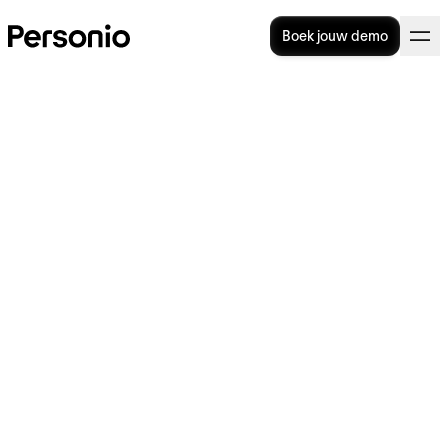
Boek jouw demo
Wanneer mag een werkgever
loon van een werknemer
inhouden bij ziekte?