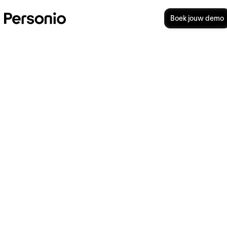
Boek jouw demo
Wat is loon in natura?
Voordelen en fiscale regels
uitgelegd