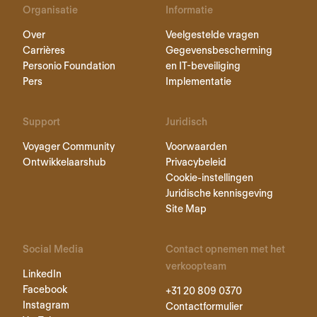
Organisatie
Informatie
Over
Veelgestelde vragen
Carrières
Gegevensbescherming
Personio Foundation
en IT-beveiliging
Pers
Implementatie
Support
Juridisch
Voyager Community
Voorwaarden
Ontwikkelaarshub
Privacybeleid
Cookie-instellingen
Juridische kennisgeving
Site Map
Social Media
Contact opnemen met het
verkoopteam
LinkedIn
Facebook
+31 20 809 0370
Instagram
Contactformulier