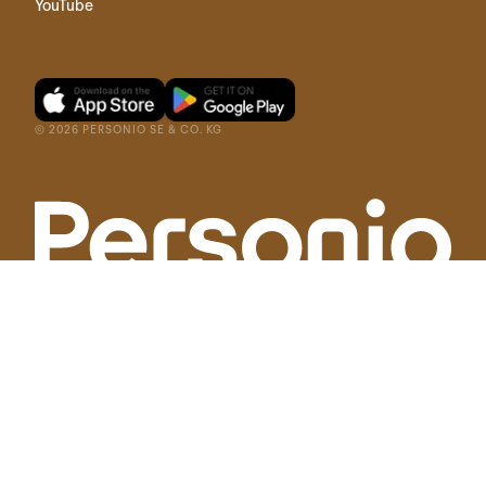
YouTube
©
2026
PERSONIO SE & CO. KG