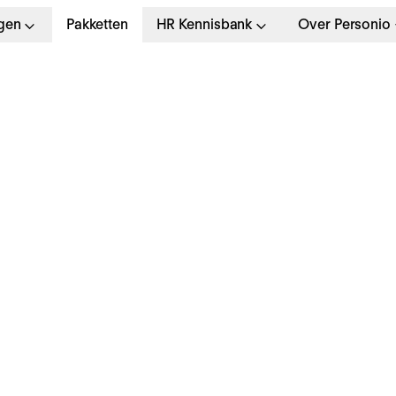
gen
Pakketten
HR Kennisbank
Over Personio
at is human capital
anagement? Doelen
oorbeeld en gebruik 
oftware