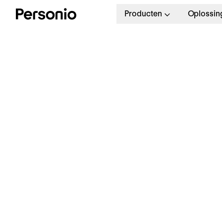
Producten
Oplossin
W
m
v
s
Ontdek Core HR Software
Alle HR-processen op één
plek. Minder handmatig werk,