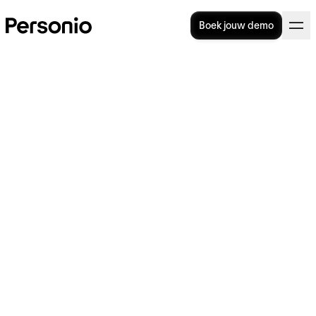
Boek jouw demo
22. juli 2026
HRIS: Wat is het en hoe kun
je het implementeren?