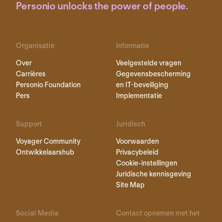
Personio unlocks the power of people.
Organisatie
Informatie
Over
Veelgestelde vragen
Carrières
Gegevensbescherming
Personio Foundation
en IT-beveiliging
Pers
Implementatie
Support
Juridisch
Voyager Community
Voorwaarden
Ontwikkelaarshub
Privacybeleid
Cookie-instellingen
Juridische kennisgeving
Site Map
Social Media
Contact opnemen met het