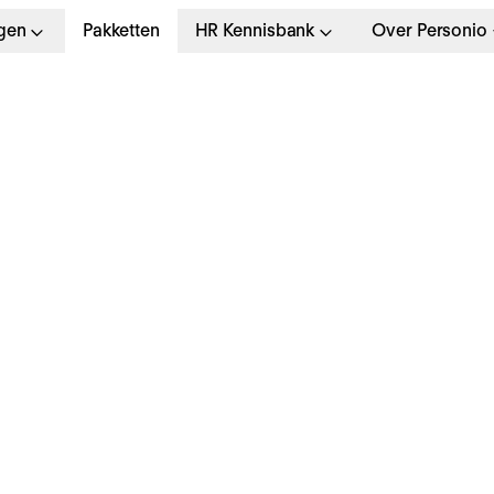
gen
Pakketten
HR Kennisbank
Over Personio
ollectieve
ensioenregeling: uitl
oordelen en kosten [