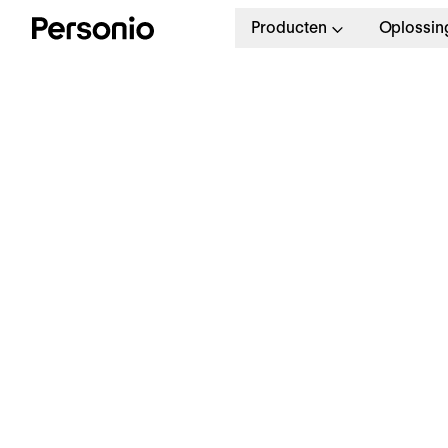
Producten
Oplossin
C
p
v
Volledige controle over alle
documenten en gegevens