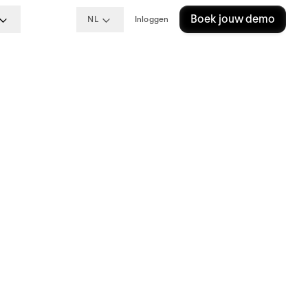
Boek jouw demo
NL
Inloggen
eg,
2025]