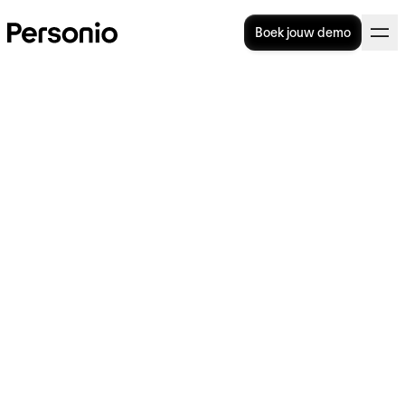
Boek jouw demo
BLOG
>
STRATEGIE
1. mei 2026
AI verandert werk sneller dan
jouw functiebeschrijvingen
kunnen bijhouden