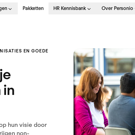
gen
Pakketten
HR Kennisbank
Over Personio
ISATIES EN GOEDE
je
 in
op hun visie door
rijgen non-