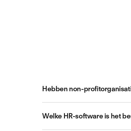
Hebben non-profitorganisat
Veel non-profitorganisaties spiegelen hu
grootte nog steeds werven, onboarden, m
Welke HR-software is het be