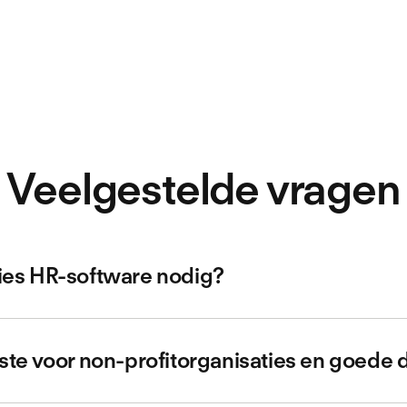
Veelgestelde vragen
ies HR-software nodig?
n organisatiestructuur aan die van organisaties met een win
anagen, ontwikkelen en hun medewerkers betalen. Alles beg
ste voor non-profitorganisaties en goede 