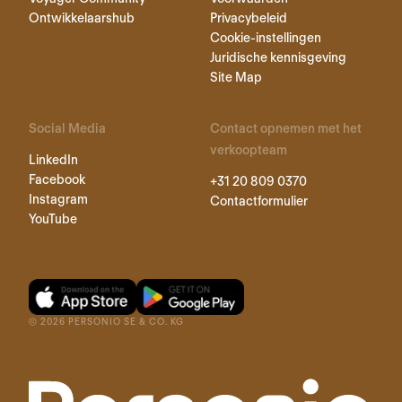
Ontwikkelaarshub
Privacybeleid
Cookie-instellingen
Juridische kennisgeving
Site Map
Social Media
Contact opnemen met het
verkoopteam
LinkedIn
Facebook
+31 20 809 0370
Instagram
Contactformulier
YouTube
©
2026
PERSONIO SE & CO. KG