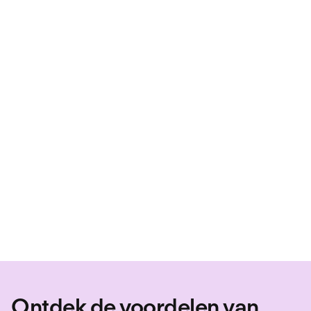
wilt definiëren voor jouw organisatie.
Personio stuurt tijdig herinneringen naar
iedereen die verantwoordelijk is voor
openstaande aanvragen, zodat
knelpunten in het proces verleden tijd
zijn.
Boek jouw demo
Start je gratis proefperiode
Ontdek de voordelen van