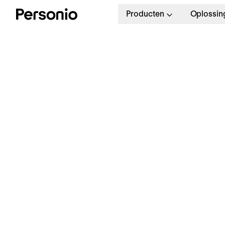
Producten
Oplossin
W
o
O
a
Bereid je optimaal voor op
2030