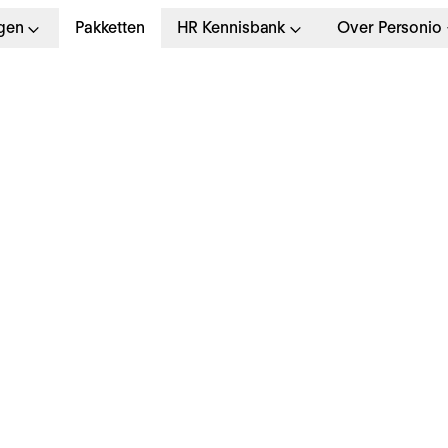
gen
Pakketten
HR Kennisbank
Over Personio
at is een
pzeggingsbrief?
pstellen en juridisch
specten