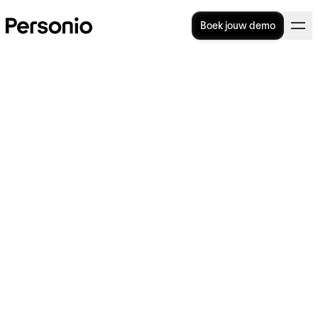
Boek jouw demo
Bedrijfskosten berekenen:
verschillende soorten +
formule
Mitarbeiterin an der Müsli-Bar