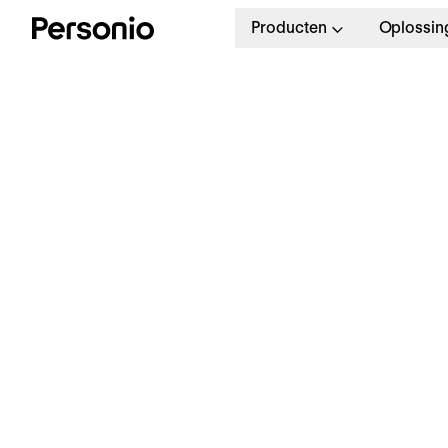
Producten
Oplossin
BLO
2. 
7
i
j
Gids
Performance management -
5 Puntenplan