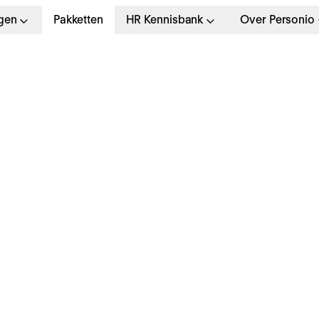
gen
Pakketten
HR Kennisbank
Over Personio
G
>
HR-MANAGEMENT
juni 2022
 krachtige manieren 
nclusief leiderschap i
ouw organisatie op te
bouwen