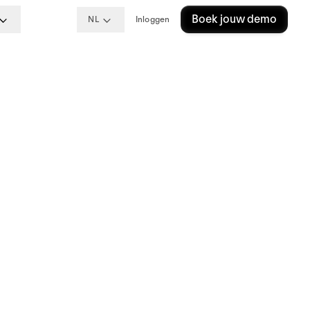
Boek jouw demo
NL
Inloggen
om
n