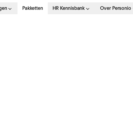
gen
Pakketten
HR Kennisbank
Over Personio
december 2023
riekwart van Europe
R-professionals van 
4 jaar gebruikt mome
I op het werk