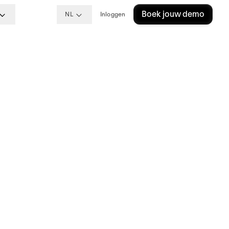
Boek jouw demo
NL
Inloggen
se
25-
nteel