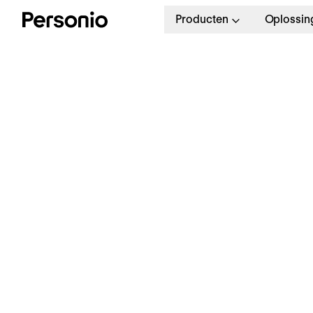
Producten
Oplossin
5. 
D
H
3
A
Klaar om Personio in actie te
zien?