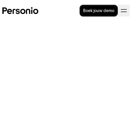
Boek jouw demo
Ziekmelding: redenen,
procedures en beheer
In dit artikel bespreken we wat er allemaal