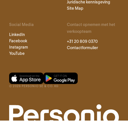
Juridische kennisgeving
Site Map
Social Media
Contact opnemen met het
verkoopteam
LinkedIn
Facebook
+31 20 809 0370
Instagram
Contactformulier
YouTube
©
2026
PERSONIO SE & CO. KG