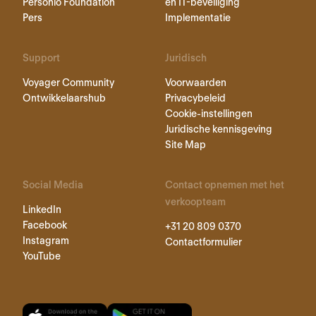
Personio Foundation
en IT-beveiliging
Pers
Implementatie
Support
Juridisch
Voyager Community
Voorwaarden
Ontwikkelaarshub
Privacybeleid
Cookie-instellingen
Juridische kennisgeving
Site Map
Social Media
Contact opnemen met het
verkoopteam
LinkedIn
Facebook
+31 20 809 0370
Instagram
Contactformulier
YouTube