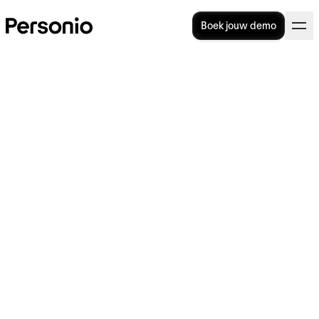
Boek jouw demo
Gedragscode: wat is het en
hoe maak je er een voor je
bedrijf?
Drei Mitarbeitende besprechen den Code of Conduct.