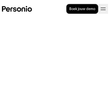
Boek jouw demo
BLOG
>
STRATEGIE
1. november 2025
People & Culture IMPACT
Awards 2025: Meet the
winners