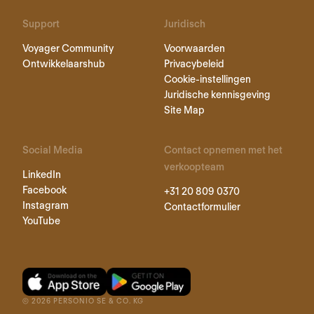
Support
Juridisch
Voyager Community
Voorwaarden
Ontwikkelaarshub
Privacybeleid
Cookie-instellingen
Juridische kennisgeving
Site Map
Social Media
Contact opnemen met het
verkoopteam
LinkedIn
Facebook
+31 20 809 0370
Instagram
Contactformulier
YouTube
©
2026
PERSONIO SE & CO. KG